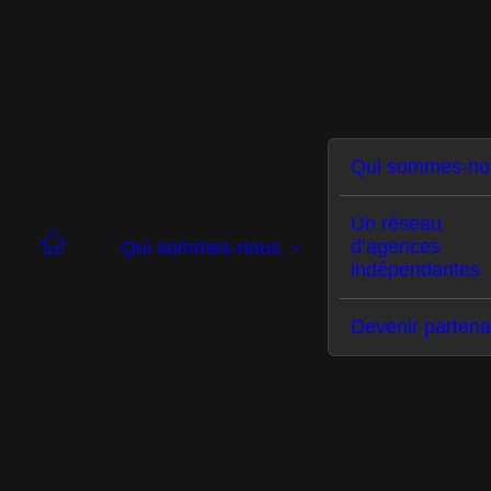
Qui sommes-no
Un réseau
d’agences
Qui sommes-nous
indépendantes
Qui sommes-nous
Devenir partena
Nos services
Secteurs d’activité
Le réseau BEELIV