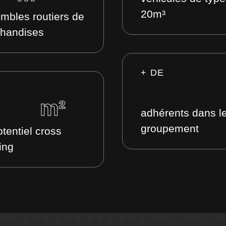
20m³
mbles routiers de
handises
+ DE
m²
adhérents dans l
groupement
tentiel cross
ing