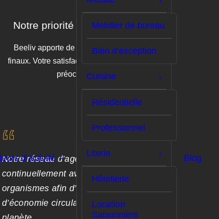
Notre priorité : le service client
Mobilier de bureau
Beeliv apporte de la flexibilité aux clients
Bien d’exception
finaux. Votre satisfaction est au cœur de nos
préoccupations.
Cuisine
Résidentielle
Professionnel
Literie
eurs d’activité
Blog
Notre réseau d’agences travaille
continuellement avec des éco-
Hôtellerie
organismes afin d’atteindre l’objectif
d’économie circulaire pour le bien de la
Location
Saisonnière
planète.