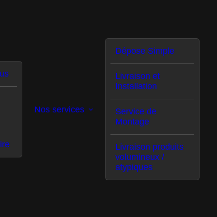
Dépose Simple
us
Livraison et
Installation
Nos services
Service de
Montage
 viennent enrichir nos flux.
ire
Livraison produits
volumineux /
atypiques
a livraison avec