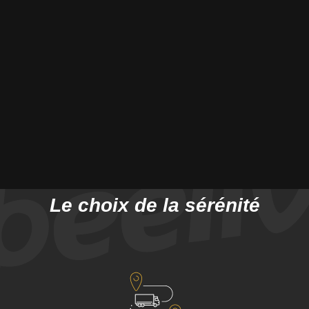
services
 accédez à une
couverture nationale
et un seul interlo
Premium
en France, les dizaines d’
agences indépendan
enseignes de distribution avec du déballage, montage,… pa
livraison du dernier km
optimale.
Le choix de la sérénité