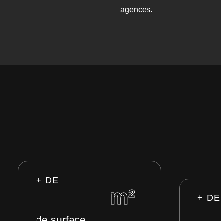
agences.
+ DE
m²
+ DE
de surface