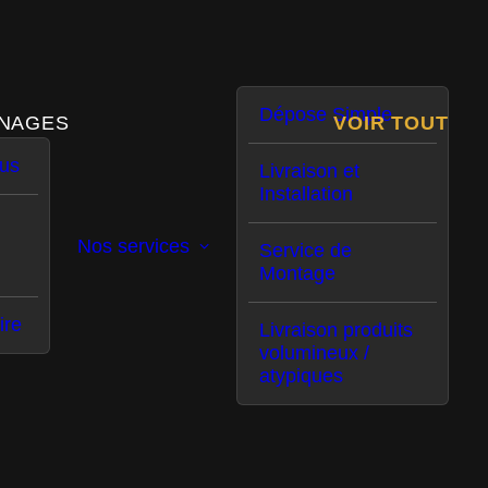
 notre blog.
Dépose Simple
NAGES
VOIR TOUT
us
Livraison et
Installation
Nos services
Service de
Montage
ire
Livraison produits
volumineux /
atypiques
view de
Livraison et montage de