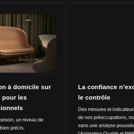
on à domicile sur
La confiance n’ex
 pour les
le contrôle
sionnels
Des mesures et indicateu
de nos préoccupations, m
besoin, un niveau de
sans une analyse poussé
 bien précis.
l'Animateur Qualité et Mé