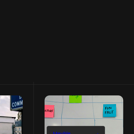
UR
literie, témoignage
SAMPUR
r de la
Des produits de qualité livrés par des
personnes de confiance.
Meuble