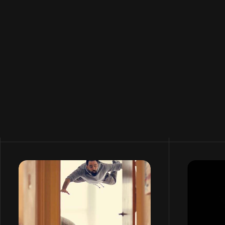
gamme : 12 points de
ce que 
friction qui ruinent
attende
l’expérience client
2026
L'expérience client, au centre du
Des attent
business viable.
toujours la