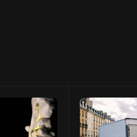
les clients
l’enseigne SAMP
nt vraiment en
L'audio au cœur du secteu
literie.
es différentes, mais
 même finalité.