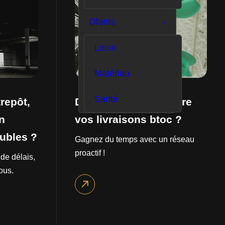
Objets
Loisir
Matériau
Santé
repôt,
Des difficultés à suivre
n
vos livraisons btoc ?
eubles ?
Gagnez du temps avec un réseau
proactif !
de délais,
ous.