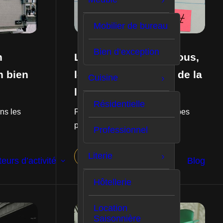
Mobilier de bureau
Bien d’exception
n
La prise de rendez-vous,
n bien
le point névralgique de la
Cuisine
livraison
Résidentielle
ns les
Planifier le passage des équipes
participe à la qualité globale.
Professionnel
Literie
eurs d’activité
Blog
Hôtellerie
Location
Saisonnière