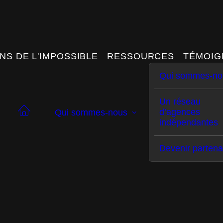
outes les dernières actualités concernant BEELIV ici, sur
NS DE L'IMPOSSIBLE
RESSOURCES
TÉMOIG
Qui sommes-no
Un réseau
d’agences
Qui sommes-nous
indépendantes
Devenir partena
aison à domicile,
[PODCAST] – Inter