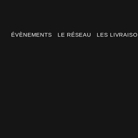
Retrouvez t
ÉVÈNEMENTS
LE RÉSEAU
LES LIVRAISO
Livraison meuble haut de
La livr